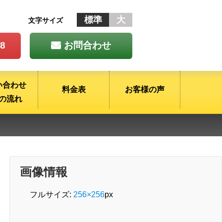
標準
大
文字サイズ
28
お問合わせ
い合わせ
料金表
お客様の声
の流れ
画像情報
フルサイズ:
256×256
px